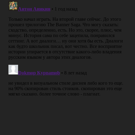
@juarezN7
@asbijou
unfortunately,
that's up for Buka then. It was our
publisher's decision.