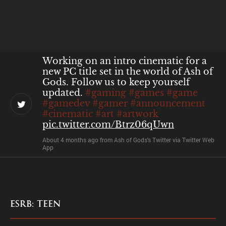
About 4 months ago
from
Ash of Gods's Twitter
via
Twitter Web
App
Working on an intro cinematic for a
new PC title set in the world of Ash of
Gods. Follow us to keep yourself
updated.
#gaming
#games
#game
#gamedev
#gamer
#announcement
#cinematic
#art
#artwork
pic.twitter.com/Btrz06qUwn
About 4 months ago
from
Ash of Gods's Twitter
via
Twitter Web
App
ESRB: TEEN